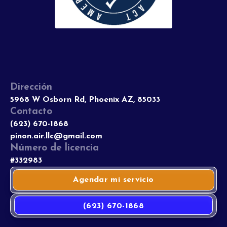
Dirección
5968 W Osborn Rd, Phoenix AZ, 85033
Contacto
(623) 670-1868
pinon.air.llc@gmail.com
Número de licencia
#332983
Agendar mi servicio
(623) 670-1868