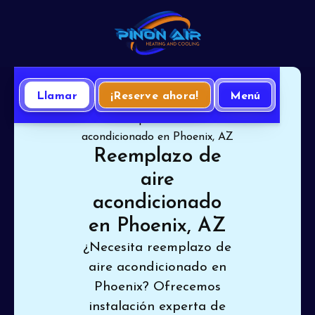
Llamar
¡Reserve ahora!
Menú
Inicio
Aire Acondicionado
Reemplazo de aire
acondicionado en Phoenix, AZ
Reemplazo de
aire
acondicionado
en Phoenix, AZ
¿Necesita reemplazo de
aire acondicionado en
Phoenix? Ofrecemos
instalación experta de