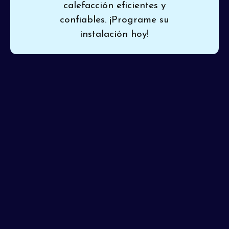
calefacción eficientes y
confiables. ¡Programe su
instalación hoy!
Un sistema mal instalado puede llevar a años de
problemas, así que elige
Pinon Air Heating and
Cooling
para una
instalación de HVAC profesional en
Phoenix, AZ
. Confiar en instaladores calificados asegura
un rendimiento óptimo, ahorro de energía y
tranquilidad duradera. Nuestra atención al detalle y
conocimiento técnico significa que tu nuevo equipo
estará configurado perfectamente desde el primer día.