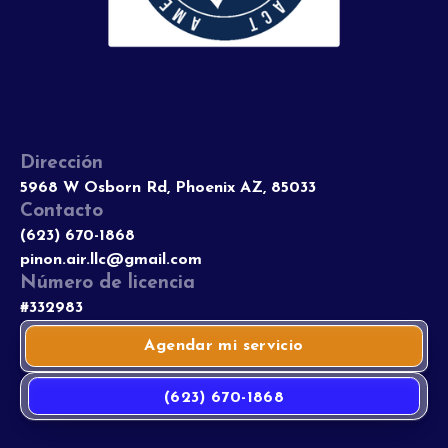
Dirección
5968 W Osborn Rd, Phoenix AZ, 85033
Contacto
(623) 670-1868
pinon.air.llc@gmail.com
Número de licencia
#332983
Agendar mi servicio
(623) 670-1868