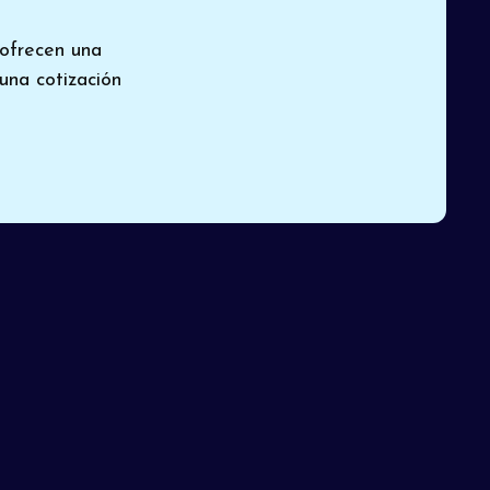
ofrecen una
 una cotización
n
Pinon
istema
Reserve un servicio experto
tro
de climatización o
contáctenos