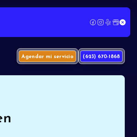
Agendar mi servicio
(623) 670-1868
en