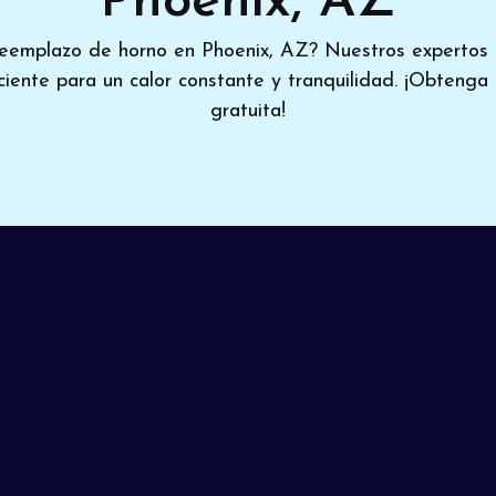
Phoenix, AZ
reemplazo de horno en Phoenix, AZ? Nuestros expertos 
iciente para un calor constante y tranquilidad. ¡Obtenga
gratuita!
nzan a superar el precio de un equipo nuevo, confíe e
horno sin problemas en Phoenix, AZ
. Invertir en un s
idez, seguridad y facturas más bajas en el futuro. Nues
encia en cada proyecto.