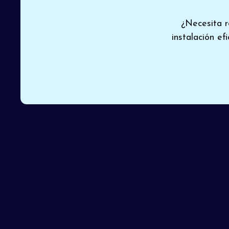
¿Necesita 
instalación ef
Cuando los costos de reparación en aumento comie
Air Heating and Cooling
para un
reemplazo de 
moderno, instalado profesionalmente, garantiza cal
equipo certificado mantiene una tradición de excel