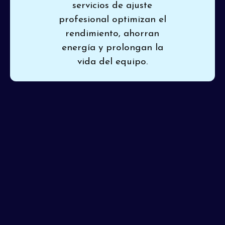
servicios de ajuste
profesional optimizan el
rendimiento, ahorran
energía y prolongan la
vida del equipo.
Si su aire acondicionado muestra signos de ineficiencia o
está causando picos en sus facturas de energía,
Pinon
Air Heating and Cooling
ofrece un
ajuste de aire
acondicionado en Phoenix, AZ
para ayudar a su
sistema a soportar el riguroso calor del verano. Hacer
que expertos atiendan su unidad asegura un
rendimiento óptimo y ayuda a prevenir averías
inesperadas y costosas. Con nuestros técnicos
experimentados y una sólida reputación de excelencia,