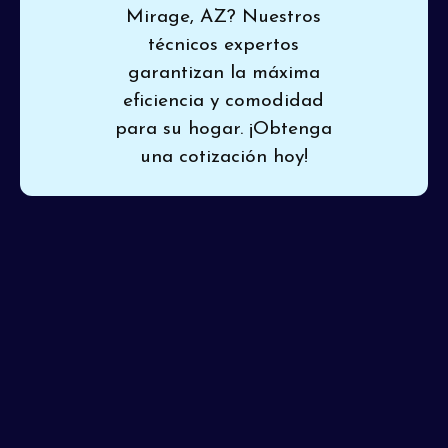
Mirage, AZ? Nuestros
técnicos expertos
garantizan la máxima
eficiencia y comodidad
para su hogar. ¡Obtenga
una cotización hoy!
Cuando su aire acondicionado actual deja su hogar
caliente e incómodo, encontrar una solución de
refrigeración confiable se convierte en una prioridad.
Pinon Air Heating and Cooling
ofrece una
instalación
de aire acondicionado de primera en El Mirage, AZ
,
ajustando expertamente sistemas de calidad que
cumplen con sus requisitos exactos. Confiar en
profesionales experimentados le ayuda a evitar errores