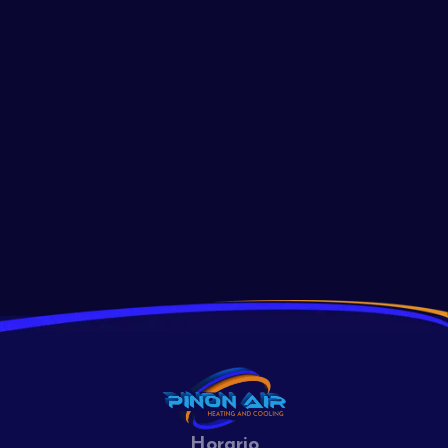
con la luz piloto
Soluciona los problemas de la luz piloto de tu horno con
estos consejos de expertos. ¡Descubre por qué tu luz piloto
no se mantiene encendida y cómo solucionarlo de manera
efectiva hoy!
Read More
View All
Horario