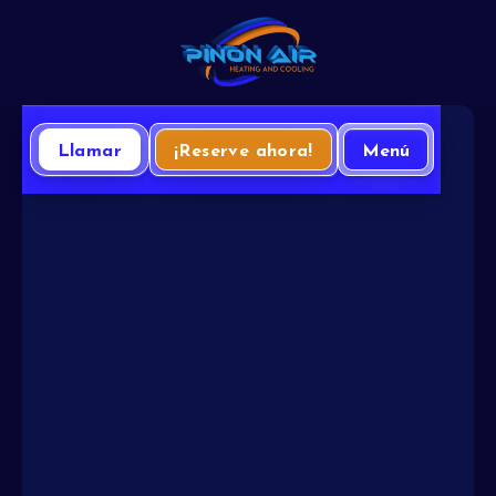
Llamar
¡Reserve ahora!
Menú