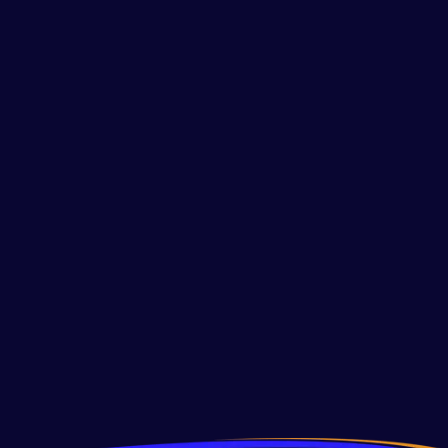
Furnace Repair & Maintenance
Repare su horno: Solución de problemas
con la luz piloto
Soluciona los problemas de la luz piloto de tu horno con
estos consejos de expertos. ¡Descubre por qué tu luz piloto
no se mantiene encendida y cómo solucionarlo de manera
efectiva hoy!
Read More
View All