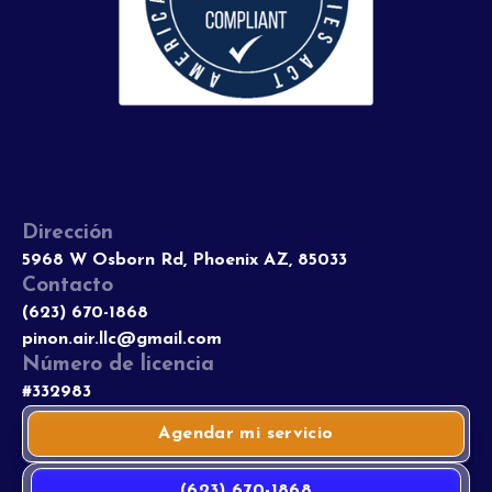
Dirección
5968 W Osborn Rd, Phoenix AZ, 85033
Contacto
(623) 670-1868
pinon.air.llc@gmail.com
Número de licencia
#332983
Agendar mi servicio
(623) 670-1868