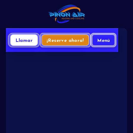
Llamar
¡Reserve ahora!
Menú