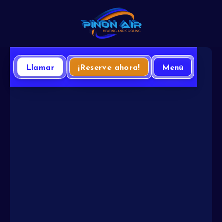
Llamar
¡Reserve ahora!
Menú