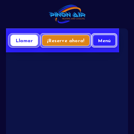
Llamar
¡Reserve ahora!
Menú