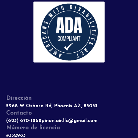
Dirección
5968 W Osborn Rd, Phoenix AZ, 85033
Contacto
(623) 670-1868
pinon.air.llc@gmail.com
Número de licencia
#332983