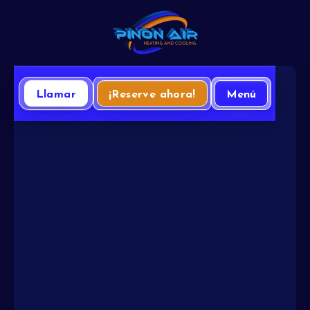
Llamar
¡Reserve ahora!
Menú