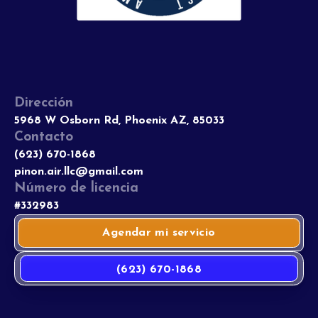
Dirección
5968 W Osborn Rd, Phoenix AZ, 85033
Contacto
(623) 670-1868
pinon.air.llc@gmail.com
Número de licencia
#332983
Agendar mi servicio
(623) 670-1868