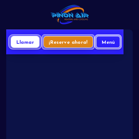
Llamar
¡Reserve ahora!
Menú