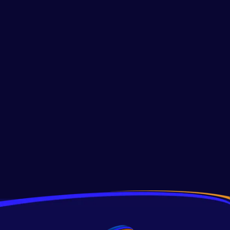
Furnace Repair & Maintenance
Repare su horno: Solución de problemas
con la luz piloto
Soluciona los problemas de la luz piloto de tu horno con
estos consejos de expertos. ¡Descubre por qué tu luz piloto
no se mantiene encendida y cómo solucionarlo de manera
efectiva hoy!
Read More
View All