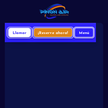
Llamar
¡Reserve ahora!
Menú