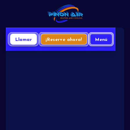
Llamar
¡Reserve ahora!
Menú