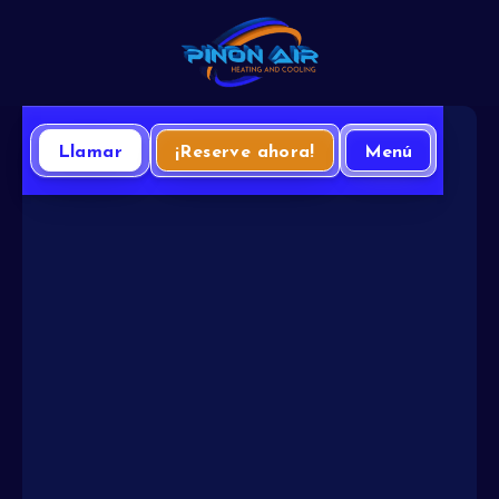
Llamar
¡Reserve ahora!
Menú