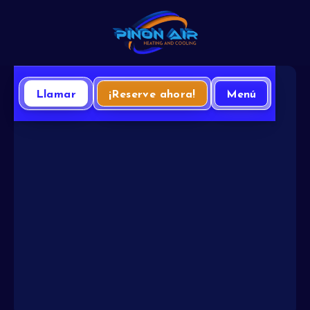
Llamar
¡Reserve ahora!
Menú