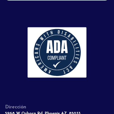
Dirección
5968 W Osborn Rd, Phoenix AZ, 85033