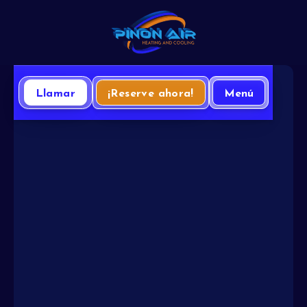
Llamar
¡Reserve ahora!
Menú