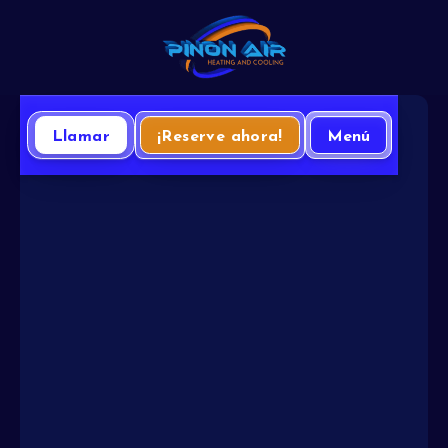
Llamar
¡Reserve ahora!
Menú