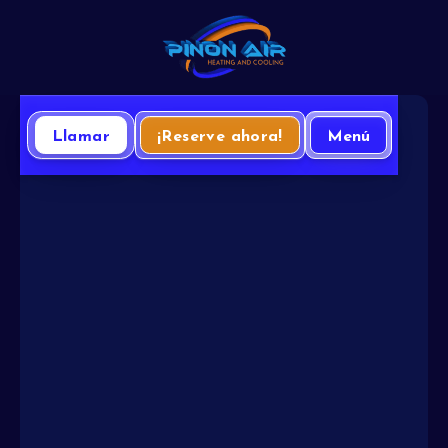
Llamar
¡Reserve ahora!
Menú